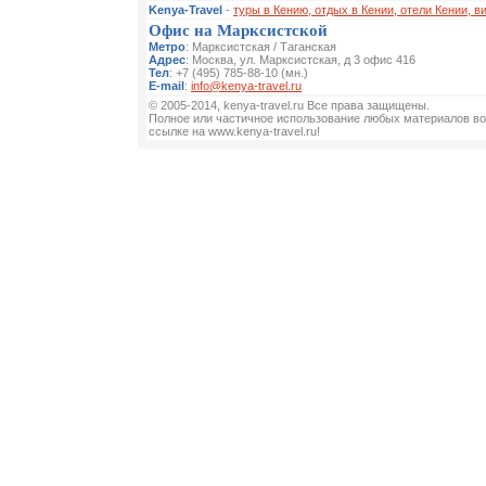
Kenya-Travel
-
туры в Кению, отдых в Кении, отели Кении, в
Офис на Марксистской
Метро
: Марксистская / Таганская
Адрес
: Москва, ул. Марксистская, д 3 офис 416
Тел
: +7 (495) 785-88-10 (мн.)
E-mail
:
info@kenya-travel.ru
© 2005-2014, kenya-travel.ru Все права защищены.
Полное или частичное использование любых материалов во
ссылке на www.kenya-travel.ru!