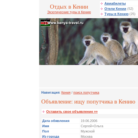
Авиабилеты
Отдых в Кении
Отели Кении
(52)
Экзотические туры в Кению
Туры в Кению
(25)
Навигация
:
Кения
/
поиск попутчика
Объявление: ищу попутчика в Кению
Оставить свое объявление »»
Дата обявления
19.06.2006
Имя
Сергей+Ольга
Пол
Мужской
Из города
Москва