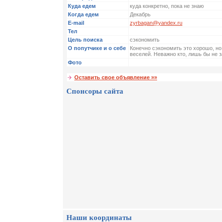
Куда едем
куда конкретно, пока не знаю
Когда едем
Декабрь
E-mail
zyrbagan@yandex.ru
Тел
Цель поиска
сэкономить
О попутчике и о себе
Конечно сэкономить это хорошо, но
веселей. Неважно кто, лишь бы не 
Фото
Оставить свое объявление »»
Спонсоры сайта
Наши координаты