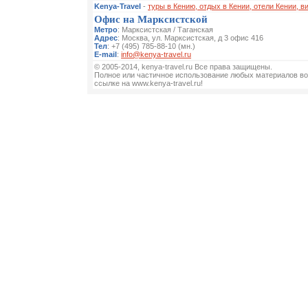
Kenya-Travel
-
туры в Кению, отдых в Кении, отели Кении, в
Офис на Марксистской
Метро
: Марксистская / Таганская
Адрес
: Москва, ул. Марксистская, д 3 офис 416
Тел
: +7 (495) 785-88-10 (мн.)
E-mail
:
info@kenya-travel.ru
© 2005-2014, kenya-travel.ru Все права защищены.
Полное или частичное использование любых материалов во
ссылке на www.kenya-travel.ru!