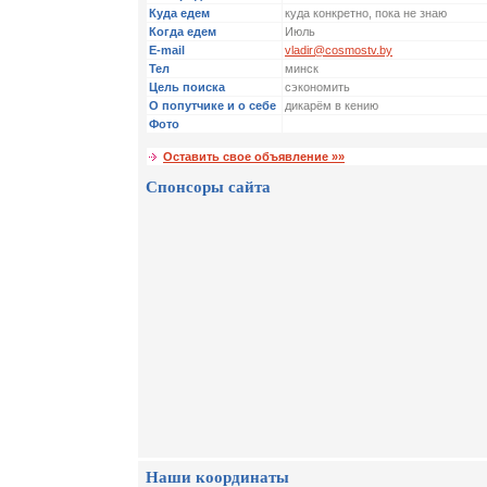
Куда едем
куда конкретно, пока не знаю
Когда едем
Июль
E-mail
vladir@cosmostv.by
Тел
минск
Цель поиска
сэкономить
О попутчике и о себе
дикарём в кению
Фото
Оставить свое объявление »»
Спонсоры сайта
Наши координаты