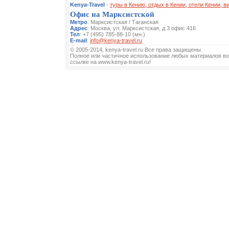
Kenya-Travel
-
туры в Кению, отдых в Кении, отели Кении, в
Офис на Марксистской
Метро
: Марксистская / Таганская
Адрес
: Москва, ул. Марксистская, д 3 офис 416
Тел
: +7 (495) 785-88-10 (мн.)
E-mail
:
info@kenya-travel.ru
© 2005-2014, kenya-travel.ru Все права защищены.
Полное или частичное использование любых материалов во
ссылке на www.kenya-travel.ru!