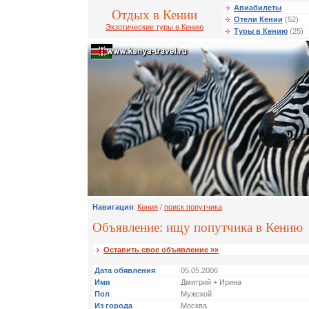
Авиабилеты
Отдых в Кении
Отели Кении
(52)
Экзотические туры в Кению
Туры в Кению
(25)
Навигация
:
Кения
/
поиск попутчика
Объявление: ищу попутчика в Кению
Оставить свое объявление »»
Дата обявления
05.05.2006
Имя
Дмитрий + Ирина
Пол
Мужской
Из города
Москва