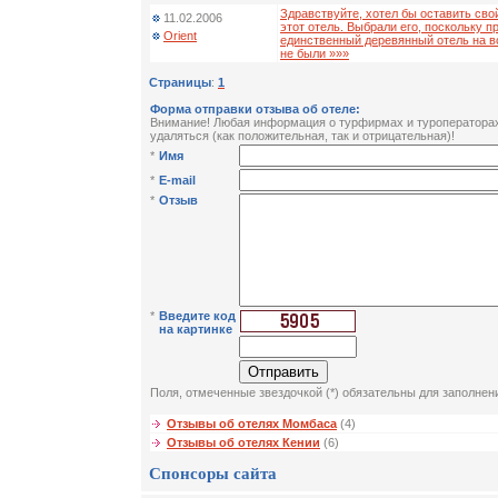
Здравствуйте, хотел бы оставить сво
11.02.2006
этот отель. Выбрали его, поскольку пр
Orient
единственный деревянный отель на в
не были »»»
Страницы
:
1
Форма отправки отзыва об отеле:
Внимание! Любая информация о турфирмах и туроператорах 
удаляться (как положительная, так и отрицательная)!
*
Имя
*
E-mail
*
Отзыв
*
Введите код
на картинке
Поля, отмеченные звездочкой (*) обязательны для заполнен
Отзывы об отелях Момбаса
(4)
Отзывы об отелях Кении
(6)
Спонсоры сайта