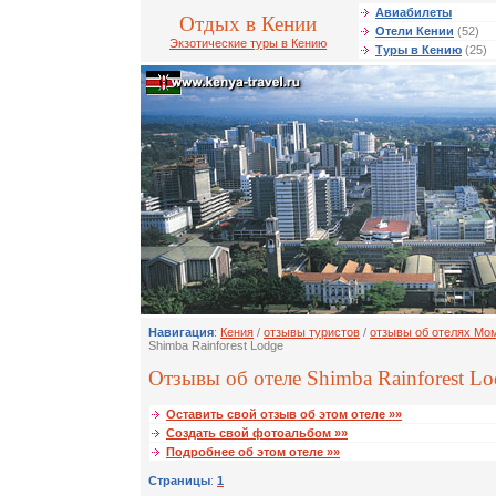
Авиабилеты
Отдых в Кении
Отели Кении
(52)
Экзотические туры в Кению
Туры в Кению
(25)
Навигация
:
Кения
/
отзывы туристов
/
отзывы об отелях Мо
Shimba Rainforest Lodge
Отзывы об отеле Shimba Rainforest Lo
Оставить свой отзыв об этом отеле »»
Создать свой фотоальбом »»
Подробнее об этом отеле »»
Страницы
:
1